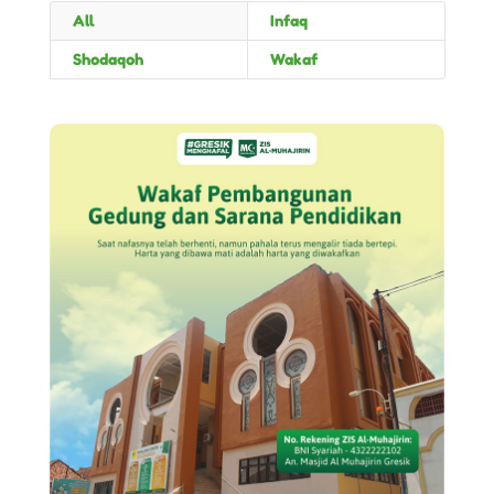
All
Infaq
Shodaqoh
Wakaf