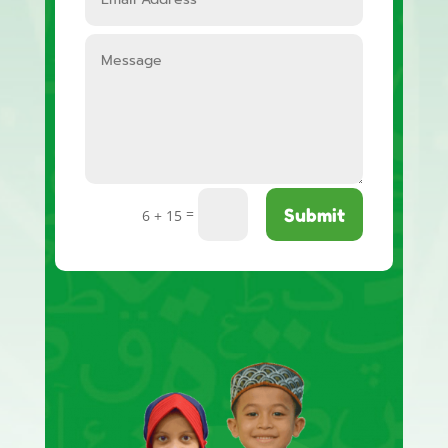
Submit
=
6 + 15